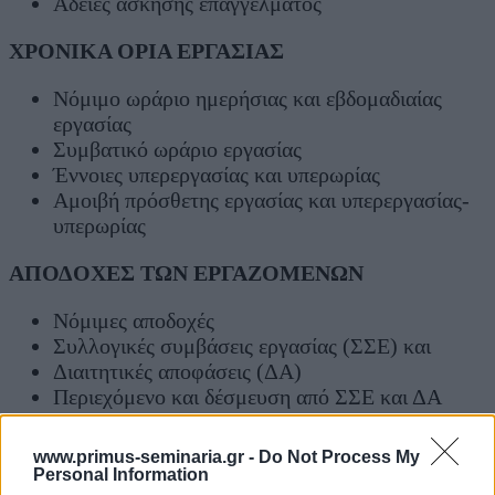
Άδειες άσκησης επαγγέλματος
ΧΡΟΝΙΚΑ ΟΡΙΑ ΕΡΓΑΣΙΑΣ
Νόμιμο ωράριο ημερήσιας και εβδομαδιαίας
εργασίας
Συμβατικό ωράριο εργασίας
Έννοιες υπερεργασίας και υπερωρίας
Αμοιβή πρόσθετης εργασίας και υπερεργασίας-
υπερωρίας
ΑΠΟΔΟΧΕΣ ΤΩΝ ΕΡΓΑΖΟΜΕΝΩΝ
Νόμιμες αποδοχές
Συλλογικές συμβάσεις εργασίας (ΣΣΕ) και
Διαιτητικές αποφάσεις (ΔΑ)
Περιεχόμενο και δέσμευση από ΣΣΕ και ΔΑ
Εθνική Γενική ΣΣΕ- Νομοθετημένες
Αποδοχές
www.primus-seminaria.gr -
Do Not Process My
Είδη ΣΣΕ και ΔΑ
Personal Information