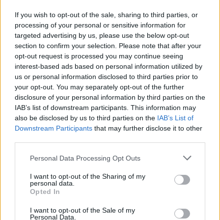
Κλαδικές
ομοιοεπαγγελματικές
If you wish to opt-out of the sale, sharing to third parties, or
επιχειρησιακές
processing of your personal or sensitive information for
Έννοια αποδοχών και διακρίσεις
targeted advertising by us, please use the below opt-out
Πρόσθετες και τακτικές αποδοχές
section to confirm your selection. Please note that after your
opt-out request is processed you may continue seeing
Οικειοθελείς αποδοχές bonus , prim κλπ
interest-based ads based on personal information utilized by
Συμψηφισμός ανωτέρων αποδοχών με λοιπές
us or personal information disclosed to third parties prior to
παροχές
your opt-out. You may separately opt-out of the further
Επιδόματα:
disclosure of your personal information by third parties on the
IAB’s list of downstream participants. This information may
Προϋπηρεσίας / πάγωμα καταβολής
also be disclosed by us to third parties on the
IAB’s List of
Γάμου
Downstream Participants
that may further disclose it to other
Τέκνων
third parties.
Ανθυγιεινής εργασίας
Please note that this website/app uses one or more Google
Επικίνδυνης εργασίας
Personal Data Processing Opt Outs
services and may gather and store information including but
Ισολογισμού λογιστών κλπ
not limited to your visit or usage behaviour. You may click to
I want to opt-out of the Sharing of my
Μειώσεις αποδοχών
personal data.
grant or deny consent to Google and its third-party tags to
Opted In
use your data for below specified purposes in below Google
ΕΠΙΔΟΜΑΤΑ ΕΟΡΤΩΝ (ΔΩΡΑ)
consent section.
I want to opt-out of the Sale of my
Personal Data.