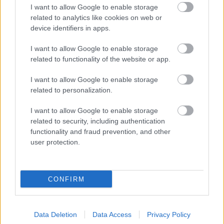
νεοπροσλαμβανομένων του ΙΚΑ
I want to allow Google to enable storage
Ηλεκτρονική υποβολή εντύπων στο ΠΣ του ΥΠ.
related to analytics like cookies on web or
ΕΡΓΑΝΗ
device identifiers in apps.
Διοικητικές και ποινικές κυρώσεις κατά
I want to allow Google to enable storage
εργοδοτών
related to functionality of the website or app.
I want to allow Google to enable storage
related to personalization.
Διάρκεια
I want to allow Google to enable storage
related to security, including authentication
functionality and fraud prevention, and other
user protection.
12 ώρες
CONFIRM
Εισηγητές
Data Deletion
Data Access
Privacy Policy