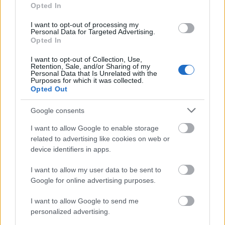
ΚΑΝΟΝΙΚΗ ΑΔΕΙΑ ΑΝΑΠΑΥΣΗΣ ΚΑΙ
Opted In
ΛΟΙΠΕΣ ΑΔΕΙΕΣ
I want to opt-out of processing my
Personal Data for Targeted Advertising.
ΟΙ ΤΡΟΠΟΠΟΙΗΣΕΙΣ ΤΗΣ ΕΡΓΑΤΙΚΗΣ
Opted In
ΝΟΜΟΘΕΣΙΑΣ ΜΕ ΒΑΣΗ ΤΟΥΣ
ΜΝΗΜΟΝΙΑΚΟΥΣ ΝΟΜΟΥΣ
I want to opt-out of Collection, Use,
Retention, Sale, and/or Sharing of my
Personal Data that Is Unrelated with the
ΝΟΜΟΙ 4254/2014 , 4225/ 2014 , 4144/2013 ,
Purposes for which it was collected.
Opted Out
4093/2012 ΚΛΠ
Νέο Βιβλίο Αδειών
Google consents
Ειδικό βιβλίο τροποποίησης ωρών εργασίας και
υπερωριών
I want to allow Google to enable storage
Εκκαθαριστικά σημειώματα αποδοχών
related to advertising like cookies on web or
Νέα υποχρέωση των εργοδοτών για υποβολή στο
device identifiers in apps.
ΣΕΠΕ ηλεκτρονικά τις σελίδες του βιβλίο
I want to allow my user data to be sent to
αδειών που συμπλήρωσαν κατά τη διάρκεια του
Google for online advertising purposes.
προηγούμενου έτους.
Αμοιβή προσλαμβανομένων υπαλλήλων μετά
I want to allow Google to send me
μακροχρόνια ανεργία.
personalized advertising.
Κατάργηση τήρησης βιβλίου