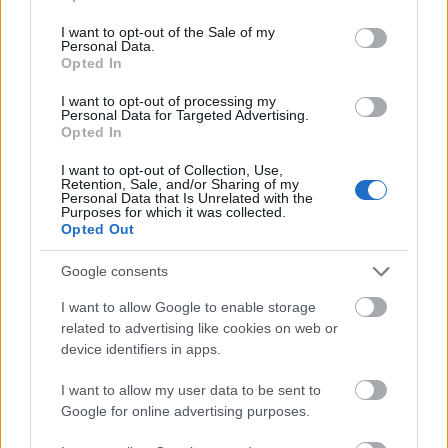
use your data for below specified purposes in below Google
μπορεί να οδηγήσει στη μείωση του κόστους.
consent section.
Πρόγραμμα φορτώσεως μηχανών και απασχολήσεως
I want to opt-out of the Sale of my
Personal Data.
εργαζομένων στην παραγωγή.
Opted In
Πληροφοριακό σύστημα. Μέτρηση διαφυγούσης
παραγωγής και κόστους. Βέλτιστη παραγγελία-
I want to opt-out of processing my
Personal Data for Targeted Advertising.
παραγγελία. Δημιουργία φασεολογίων. Σημεία
Opted In
Βελτίωσης των παραγωγικών διαδικασιών.
Bottleneck στην παραγωγή. Απόδοση εξοπλισμού,
I want to opt-out of Collection, Use,
Retention, Sale, and/or Sharing of my
δείκτης ΟΕΕ. Ποσοτική και αξιακή Παραγωγικότης.
Personal Data that Is Unrelated with the
Purposes for which it was collected.
Μείωση του κόστους. Προτάσεις για αύξηση της
Opted Out
αποδοτικότητας των δαπανών. Βελτίωση των
παραγωγικών διαδικασιών. Νεκροί χρόνοι
Google consents
παραγωγής. Υποαπασχόληση. Επισκευές –
συντηρήσεις.
I want to allow Google to enable storage
related to advertising like cookies on web or
Μείωση κόστους στις υποστηρικτικές
device identifiers in apps.
δραστηριότητες:
Μετρήσεις στα υποστηρικτικά τμήματα διοικήσεως.
I want to allow my user data to be sent to
Γραμματεία, Διοίκηση, Λογιστήριο,
Google for online advertising purposes.
Μηχανογράφηση.
Μείωση κόστους στις παραγωγικές-εκμεταλλευτικές