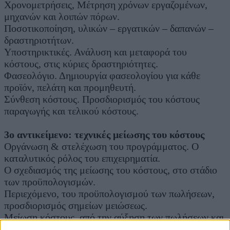
Χρονομετρήσεις, Μέτρηση χρόνων εργαζομένων,
μηχανών και λοιπών πόρων.
Ποσοτικοποίηση, υλικών – εργατικών – δαπανών –
δραστηριοτήτων.
Υποστηρικτικές. Ανάλυση και μεταφορά του
κόστους, στις κύριες δραστηριότητες.
Φασεολόγιο. Δημιουργία φασεολογίου για κάθε
προϊόν, πελάτη και προμηθευτή.
Σύνθεση κόστους. Προσδιορισμός του κόστους
παραγωγής και τελικού κόστους.
3ο αντικείμενο: τεχνικές μείωσης του κόστους
Οργάνωση & στελέχωση του προγράμματος. Ο
καταλυτικός ρόλος του επιχειρηματία.
Ο σχεδιασμός της μείωσης του κόστους, στο στάδιο
των προϋπολογισμών.
Περιεχόμενο, του προϋπολογισμού των πωλήσεων,
προσδιορισμός σημείων μειώσεως.
Μείωση κόστους, από την αύξηση των πωλήσεων και
την απορρόφηση των δαπανών.