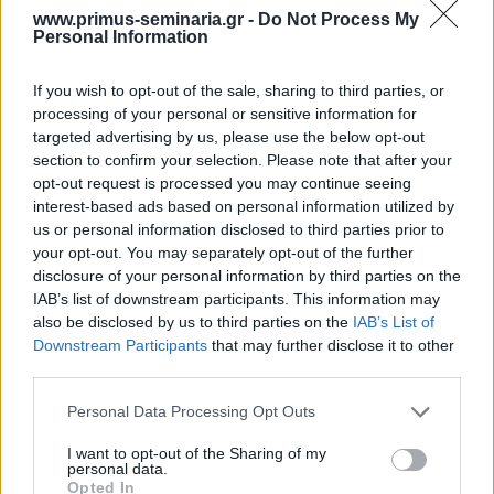
www.primus-seminaria.gr -
Do Not Process My
Απασχόληση, των πόρων, ενεργοποίηση της
Personal Information
περιουσίας του ισολογισμού.
Ανάλυση των 3 κυκλωμάτων, μειώσεως του κόστους
If you wish to opt-out of the sale, sharing to third parties, or
σε όλα τα στάδια των δαπανών.
processing of your personal or sensitive information for
Έλεγχος δαπανών μηδενικής βάσεως.
targeted advertising by us, please use the below opt-out
Συγκριτική διοίκηση. Benchmarking του
section to confirm your selection. Please note that after your
παραγωγικού κυκλώματος και με τους ανταγωνιστές.
opt-out request is processed you may continue seeing
Μείωση κόστους στην παραγωγή
interest-based ads based on personal information utilized by
Η παραγωγική διαδικασία αποτυπώνεται με την
us or personal information disclosed to third parties prior to
τεχνική Lean Manufacturing. Αρχικά θα γίνει πλήρης
your opt-out. You may separately opt-out of the further
καταγραφή της παραγωγής σε συνάρτηση με τη ροή
disclosure of your personal information by third parties on the
IAB’s list of downstream participants. This information may
του συνολικού παραγωγικού κυκλώματος. Στη
also be disclosed by us to third parties on the
IAB’s List of
συνέχεια θα γίνει διαχωρισμός σε δυο στάδια, τα
Downstream Participants
that may further disclose it to other
διακριτά τμήματα παραγωγής και τις διακριτές
third parties.
παραγωγικές εκμεταλλεύσεις. Μετρήσεις ροής της
παραγωγικής διαδικασίας. Ιδιαίτερα θα αναλυθούν:
Please note that this website/app uses one or more Google
Personal Data Processing Opt Outs
Τα συστήματα Διοίκησης & Απόδοσης. Η δημιουργία
services and may gather and store information including but
συνεκτικών ορθολογικών δεικτών. Δείκτης ΟΕΕ.
not limited to your visit or usage behaviour. You may click to
I want to opt-out of the Sharing of my
personal data.
grant or deny consent to Google and its third-party tags to
Επιπλέον πώς ο προϋπολογισμός μηδενικής βάσεως
Opted In