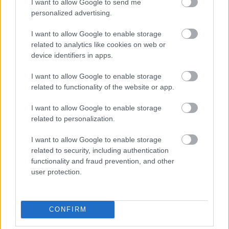
I want to allow Google to send me
δραστηριότητες:
personalized advertising.
Άμεσες Δραστηριότητες Παραγωγής
Έμμεσες Δραστηριότητες Παραγωγής
I want to allow Google to enable storage
related to analytics like cookies on web or
Βοηθητικές Λειτουργίες
device identifiers in apps.
Ειδικές Δραστηριότητες
Μείωση κόστους στις πωλήσεις:
I want to allow Google to enable storage
Δομή πωλήσεων που επιδρά στην μείωση του
related to functionality of the website or app.
κόστους.
Ειδικά έξοδα πελατών-μεταφορικά-διαφήμιση-
I want to allow Google to enable storage
τιμολογιακή υποστήριξη.
related to personalization.
Μείωση κόστους του πελάτη και του πωλητή.
Κόστος τμήματος πωλήσεων και μέτρηση απόδοσης
I want to allow Google to enable storage
related to security, including authentication
πωλητών.
functionality and fraud prevention, and other
Δείκτες απόδοσης κατά πελάτη. Μέτρηση
user protection.
κερδοφορίας πελατών.
Μέτρηση διαφυγουσών πωλήσεων.
Πιστωτική πολιτική και χρηματοοικονομικό
CONFIRM
αποτέλεσμα.
Προσδιορισμός των ζημιογόνων προϊόντων και