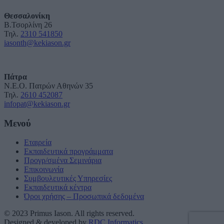
Θεσσαλονίκη
Β.Τσορλίνη 26
Τηλ.
2310 541850
iasonth@kekiason.gr
Πάτρα
Ν.Ε.Ο. Πατρών Αθηνών 35
Τηλ.
2610 452087
infopat@kekiason.gr
Μενού
Εταιρεία
Εκπαιδευτικά προγράμματα
Προγρ/σμένα Σεμινάρια
Επικοινωνία
Συμβουλευτικές Υπηρεσίες
Εκπαιδευτικά κέντρα
Όροι χρήσης – Προσωπικά δεδομένα
© 2023 Primus Iason. All rights reserved.
Designed & developed by
RDC Informatics
.