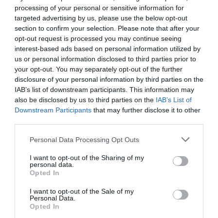
πρέπει να υπάρχει κάποιος
processing of your personal or sensitive information for
targeted advertising by us, please use the below opt-out
ηττημένος.
section to confirm your selection. Please note that after your
Ανταλλάσσω τον ένα νικητή με τους
opt-out request is processed you may continue seeing
interest-based ads based on personal information utilized by
δύο νικητές.
us or personal information disclosed to third parties prior to
Τεστ.
your opt-out. You may separately opt-out of the further
disclosure of your personal information by third parties on the
IAB’s list of downstream participants. This information may
6η ενότητα: O ολοκληρωμένος πωλητής
also be disclosed by us to third parties on the
IAB’s List of
ως μέλος ομάδας και ως ηγέτης
Downstream Participants
that may further disclose it to other
third parties.
Αλλάζω αναπτύσσοντας το δυναμικό
Please note that this website/app uses one or more Google
Personal Data Processing Opt Outs
services and may gather and store information including but
μου πολύπλευρα, χρησιμοποιώντας
not limited to your visit or usage behaviour. You may click to
I want to opt-out of the Sharing of my
personal data.
όλες τις δεξιότητές μου καθημερινά
grant or deny consent to Google and its third-party tags to
Opted In
use your data for below specified purposes in below Google
στην υπηρεσία των πωλήσεων.
consent section.
I want to opt-out of the Sale of my
Ανταλλάσσω το «εγώ» με το «εμείς».
Personal Data.
Opted In
Τεστ.