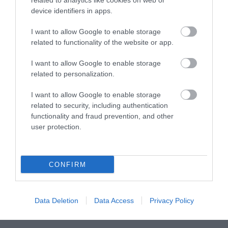
related to analytics like cookies on web or
device identifiers in apps.
I want to allow Google to enable storage
related to functionality of the website or app.
I want to allow Google to enable storage
related to personalization.
I want to allow Google to enable storage
Εκδήλωση
related to security, including authentication
functionality and fraud prevention, and other
user protection.
ενδιαφέροντος
Ενδιαφέρεστε για τις υπηρεσίες μας;
CONFIRM
Επικοινωνήστε άμεσα μαζί μας για να σας
καθοδηγήσουμε κατάλληλα.
Data Deletion
Data Access
Privacy Policy