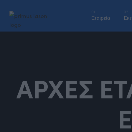
01
02
Εταιρεία
Εκπ
AΡΧΕΣ ΕΤ