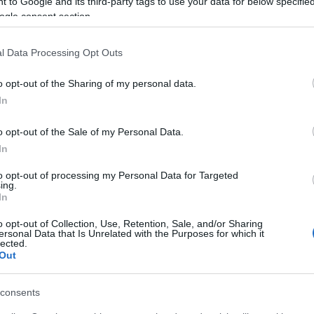
 to Google and its third-party tags to use your data for below specifi
ogle consent section.
ν πλαισίων / προτύπων που καλύπτουν τις
ών. Ανάλυση σχετικότητας, Αξιολόγηση
l Data Processing Opt Outs
o opt-out of the Sharing of my personal data.
 ΕΚΕ. Αειφορία και ανάλυση σχετικότητας
In
O 26000. Σχέσεις με άλλα πρότυπα και
o opt-out of the Sale of my Personal Data.
In
N GLOBAL COMPACT, GRI,
ου ISO 26001
to opt-out of processing my Personal Data for Targeted
ing.
, UN Global Compact, κλπ
In
 διαχείρησης ISO 14001 και
o opt-out of Collection, Use, Retention, Sale, and/or Sharing
ersonal Data that Is Unrelated with the Purposes for which it
lected.
Out
α των Κοινωνικών απολογισμών
κή και στα αποτελέσματα του
consents