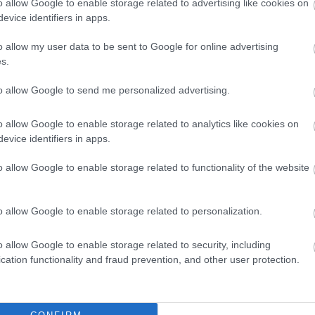
o allow Google to enable storage related to advertising like cookies on
evice identifiers in apps.
χοντες θα είναι σε θέση να:
Κατέχουν μια
o allow my user data to be sent to Google for online advertising
ης σχέσης με κρίσιμους πυλώνες
s.
ιβάλλον, Βιοποικιλότητα, Ανθρώπινα
to allow Google to send me personalized advertising.
ρακτικές ηθικής λειτουργίας, Θέματα
.
o allow Google to enable storage related to analytics like cookies on
evice identifiers in apps.
o allow Google to enable storage related to functionality of the website
o allow Google to enable storage related to personalization.
o allow Google to enable storage related to security, including
cation functionality and fraud prevention, and other user protection.