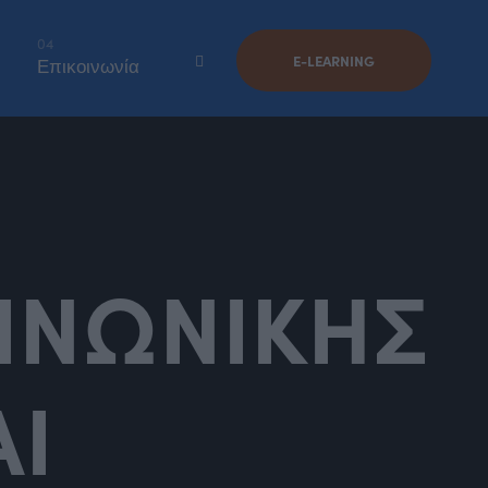
04
E-LEARNING
Επικοινωνία
ΟΙΝΩΝΙΚΗΣ
Ι