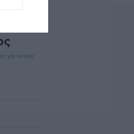
ος
ας για να σας