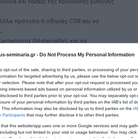
λογία και τάσεις της Κοινωνικής Ευθύνης
άλλα πρότυπα ή οδηγίες CSR και να
.
ετικότητα (Materiality), και να
s-seminaria.gr -
Do Not Process My Personal Information
 26000 με παραδείγματα
to opt-out of the sale, sharing to third parties, or processing of your per
 και να παρουσιάσει διαφορετικά
formation for targeted advertising by us, please use the below opt-out s
r selection. Please note that after your opt-out request is processed y
obal Compact, GRI, AA 1000 κλπ
eing interest-based ads based on personal information utilized by us or
disclosed to third parties prior to your opt-out. You may separately opt-
losure of your personal information by third parties on the IAB’s list of
. This information may also be disclosed by us to third parties on the
IA
Participants
that may further disclose it to other third parties.
 Corporate Social Responsibility, Κρίσιμα
 that this website/app uses one or more Google services and may gath
including but not limited to your visit or usage behaviour. You may click 