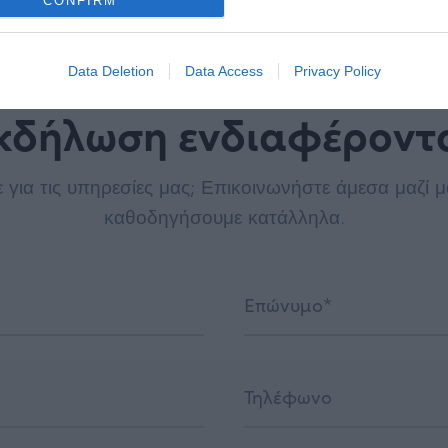
CONFIRM
Data Deletion
Data Access
Privacy Policy
κδήλωση ενδιαφέροντ
 για τις υπηρεσίες μας; Επικοινωνήστε άμεσα μαζί μ
καθοδηγήσουμε κατάλληλα.