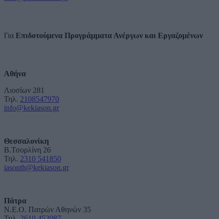
Για
Επιδοτούμενα Προγράμματα Ανέργων και Εργαζομένων
Αθήνα
Λιοσίων 281
Τηλ.
2108547970
info@kekiason.gr
Θεσσαλονίκη
Β.Τσορλίνη 26
Τηλ.
2310 541850
iasonth@kekiason.gr
Πάτρα
Ν.Ε.Ο. Πατρών Αθηνών 35
Τηλ.
2610 452087