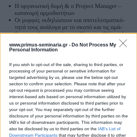
Η ορ­γα­νω­τι­κή δο­μή & ο Project Manager –
κα­τα­νο­μή αρ­μο­διο­τή­των
Οι μορ­φές εκ­δη­λώ­σε­ων και α­πο­τε­λε­σμα­τι­κό­
τητά τους α­νά­λο­γα με το σκο­πό και τις ο­μά­
δες κοι­νού στα ο­ποί­α α­πευ­θύ­νο­νται (life style
events, happenings, άλ­λα εί­δη εκ­δη­λώ­σε­ων)
www.primus-seminaria.gr -
Do Not Process My
Κα­νό­νες και δια­δι­κα­σί­ες σω­στής ορ­γά­νω­σης
Personal Information
(χρο­νο­διά­γραμ­μα ε­νερ­γειών, λί­στες ε­λέγ­χου)
Α­πο­λο­γι­σμός – Α­ξιο­λό­γη­ση – Follow up
If you wish to opt-out of the sale, sharing to third parties, or
Case studies
processing of your personal or sensitive information for
targeted advertising by us, please use the below opt-out
Ε­πι­λο­γή και προ­ε­τοι­μα­σί­α ο­μι­λη­τών και εκ­προ­
section to confirm your selection. Please note that after your
σώ­πων
opt-out request is processed you may continue seeing
interest-based ads based on personal information utilized by
Ο­μι­λί­α ή πα­ρου­σί­α­ση; Ο­μοιό­τητες και δια­φο­
us or personal information disclosed to third parties prior to
ρές
your opt-out. You may separately opt-out of the further
Τι λέ­με, πώς το λέ­με: τα ο­πτι­κο­α­κου­στι­κά μέ­
disclosure of your personal information by third parties on the
IAB’s list of downstream participants. This information may
σα, οι τε­χνι­κές πα­ρου­σιά­σε­ων, η εμ­φά­νι­ση, η
also be disclosed by us to third parties on the
IAB’s List of
γλώσσα του σώ­μα­τος
Downstream Participants
that may further disclose it to other