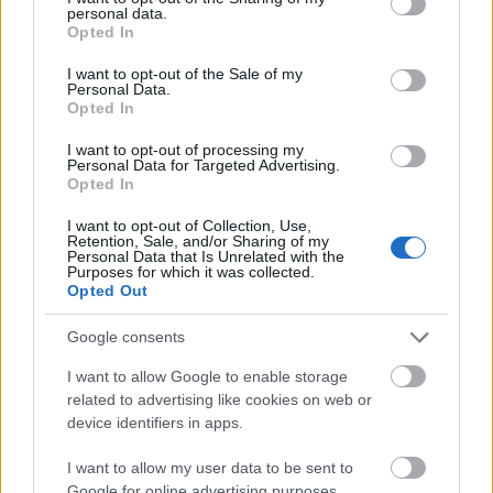
Κανονικότητα Σχεσιακών πινάκων
personal data.
grant or deny consent to Google and its third-party tags to
Εγκυρότητα Δεδομένων (Validation)
Opted In
use your data for below specified purposes in below Google
Κλειδιά, Ξένα Κλειδιά
consent section.
I want to opt-out of the Sale of my
Φίλτρα
Personal Data.
Εισαγωγή Δεδομένων από άλλες δομές
Opted In
αρχείων , με χρήση Ms Query
I want to opt-out of processing my
Διευθυνσιοδότηση στους πίνακες (TABLES)
Personal Data for Targeted Advertising.
Συναρτήσεις που χρησιμοποιούνται στους
Opted In
Πίνακες
I want to opt-out of Collection, Use,
Συναρτήσεις που χρησιμοποιούν Φίλτρα
Retention, Sale, and/or Sharing of my
(Dfunctions)
Personal Data that Is Unrelated with the
Purposes for which it was collected.
Συγκεντρώσεις Δεδομένων (Consolidation)
Opted Out
Συναθροίσεις με το εργαλείο Subtotal
Google consents
PIVOT TABLES – PIVOT CHARTS
I want to allow Google to enable storage
Δημιουργία Pivot Table
related to advertising like cookies on web or
Μετατροπές, Δημιουργία Style,
device identifiers in apps.
Μορφοποίηση
I want to allow my user data to be sent to
Δημιουργία Field και Items
Google for online advertising purposes.