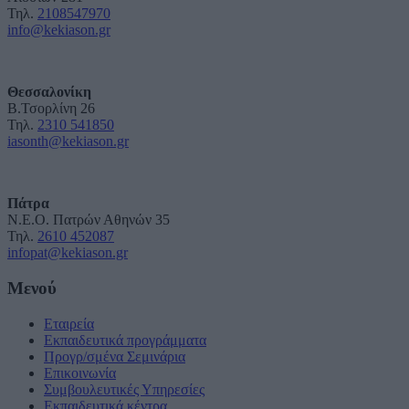
Τηλ.
2108547970
info@kekiason.gr
Θεσσαλονίκη
Β.Τσορλίνη 26
Τηλ.
2310 541850
iasonth@kekiason.gr
Πάτρα
Ν.Ε.Ο. Πατρών Αθηνών 35
Τηλ.
2610 452087
infopat@kekiason.gr
Μενού
Εταιρεία
Εκπαιδευτικά προγράμματα
Προγρ/σμένα Σεμινάρια
Επικοινωνία
Συμβουλευτικές Υπηρεσίες
Εκπαιδευτικά κέντρα