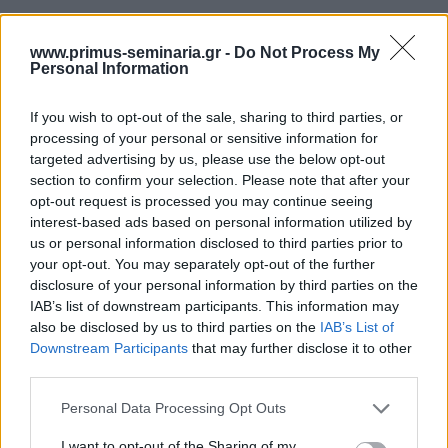
WHAT IF ANALYSIS
www.primus-seminaria.gr -
Do Not Process My
Goal Seek
Personal Information
Senarios Manager
If you wish to opt-out of the sale, sharing to third parties, or
ΧΡΗΣΗ ΤΩΝ ARRAYS
processing of your personal or sensitive information for
targeted advertising by us, please use the below opt-out
Τι είναι και πώς xρησιμοπούνται τα Arrays
section to confirm your selection. Please note that after your
Τομές και Προβολές
opt-out request is processed you may continue seeing
interest-based ads based on personal information utilized by
Χρήση Μονοδιάστατων Arrays στην
us or personal information disclosed to third parties prior to
παραγωγή αποτελεσμάτων
your opt-out. You may separately opt-out of the further
Τύποι Σειράς
disclosure of your personal information by third parties on the
Πολυδιάστατα Arrays – Πίνακες Μονής –
IAB’s list of downstream participants. This information may
Διπλής Εισόδου, Το Εργαλείο TABLE
also be disclosed by us to third parties on the
IAB’s List of
Συναρτήσεις Αναζήτησης και Αναφοράς που
Downstream Participants
that may further disclose it to other
αφορούν τα Arrays
third parties.
Σχεσιακοί πίνακες Δεδομένων & Λίστες
Please note that this website/app uses one or more Google
Personal Data Processing Opt Outs
services and may gather and store information including but
not limited to your visit or usage behaviour. You may click to
I want to opt-out of the Sharing of my