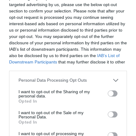
Δημιουργία του Project File
targeted advertising by us, please use the below opt-out
section to confirm your selection. Please note that after your
Σύνδεση και μεταβολή Στόχων
opt-out request is processed you may continue seeing
Lag Lead Time
interest-based ads based on personal information utilized by
us or personal information disclosed to third parties prior to
Σκιαγράφηση Έργου
your opt-out. You may separately opt-out of the further
Προσαρμογή Κλίμακας Χρόνου
disclosure of your personal information by third parties on the
IAB’s list of downstream participants. This information may
Διαχείριση Πόρων
also be disclosed by us to third parties on the
IAB’s List of
Κατανομή Πόρων
Downstream Participants
that may further disclose it to other
third parties.
Κόστη
Please note that this website/app uses one or more Google
Μεταβολή Χρόνου Εργασίας
Personal Data Processing Opt Outs
services and may gather and store information including but
Χρήση Base Calendars
not limited to your visit or usage behaviour. You may click to
I want to opt-out of the Sharing of my
personal data.
grant or deny consent to Google and its third-party tags to
Χρήση Resource Calendars
Opted In
use your data for below specified purposes in below Google
Χρονοπρογραμματισμός βασισμένος
consent section.
I want to opt-out of the Sale of my
Personal Data.
σε Πόρους
Opted In
Μεταβολή μεγεθών Πόρων
I want to opt-out of processing my