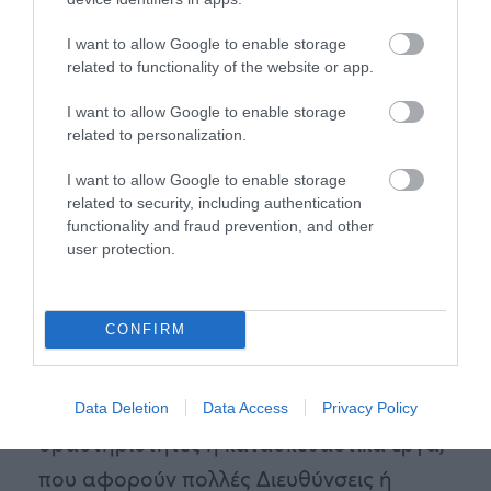
Ενημέρωση του Προγράμματος
Σύγκριση Πραγματικών Στοιχείων και
I want to allow Google to enable storage
related to functionality of the website or app.
Base Line
I want to allow Google to enable storage
Οφέλη σεμιναρίου:
related to personalization.
I want to allow Google to enable storage
Εφοδιάζει τα στελέχη που θα το
related to security, including authentication
functionality and fraud prevention, and other
παρακολουθήσουν με τις απαραίτητες
user protection.
και αναγκαίες σύγχρονες ιδέες, γνώσεις,
μεθόδους και τεχνικές, ώστε να είναι σε
CONFIRM
θέση να διαχειρίζονται δύσκολα ή απλά
σύνθετα, νεωτεριστικά, διοικητικά,
οικονομικά και τεχνικά προβλήματα,
Data Deletion
Data Access
Privacy Policy
δραστηριότητες ή κατασκευαστικά έργα,
που αφορούν πολλές Διευθύνσεις ή