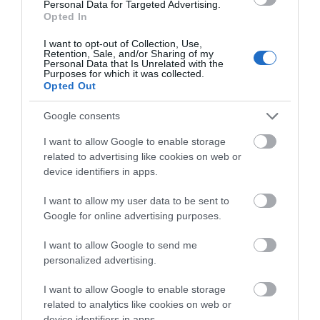
Διαχείριση Φόρτου Πόρων
Personal Data for Targeted Advertising.
Opted In
Προβλήματα Διεκδίκησης Πόρων
I want to opt-out of Collection, Use,
Εξετάζοντας το Πλάνο
Retention, Sale, and/or Sharing of my
Personal Data that Is Unrelated with the
Δημιουργία Φίλτρων
Purposes for which it was collected.
Opted Out
Ταξινόμηση Στόχων
Google consents
Εξετάζοντας συγχρόνως περισσότερα
από ένα Έργα
I want to allow Google to enable storage
related to advertising like cookies on web or
Εκτύπωση στοιχείων του Έργου
device identifiers in apps.
Έλεγχος του Έργου
I want to allow my user data to be sent to
Προσαρμόζοντας Κόστη
Google for online advertising purposes.
Περιορίζοντας Ημερομηνίες Αρχής
I want to allow Google to send me
και Τέλους Έργου
personalized advertising.
Παρακολουθώντας την εξέλιξη του
I want to allow Google to enable storage
Έργου
related to analytics like cookies on web or
device identifiers in apps.