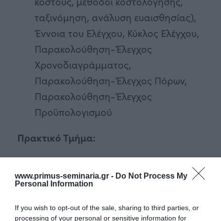
κόστους, μέθοδοι κοστολόγησης,
ταξινόμηση, ανάλυση ευαισθησίας),
Έννοια του Ελέγχου, Κύκλος Ελέγχου,
Παρακολούθηση-Έλεγχος
Χρονοδιαγράμματος,
Παρακολούθηση-Έλεγχος Πόρων,
Παρακολούθηση-Έλεγχος
Προϋπολογισμού
Πρακτικό Τμήμα:
Βασικές αρχές Διαχείρισης Έργου
www.primus-seminaria.gr -
Do Not Process My
Gantt και PERT
Personal Information
Charts
If you wish to opt-out of the sale, sharing to third parties, or
Βασική χρήση του MS Project
processing of your personal or sensitive information for