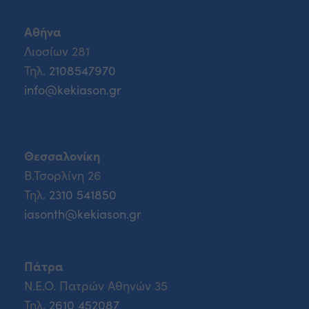
Αθήνα
Λιοσίων 281
Τηλ.
2108547970
info@kekiason.gr
Θεσσαλονίκη
Β.Τσορλίνη 26
Τηλ.
2310 541850
iasonth@kekiason.gr
Πάτρα
Ν.Ε.Ο. Πατρών Αθηνών 35
Τηλ.
2610 452087