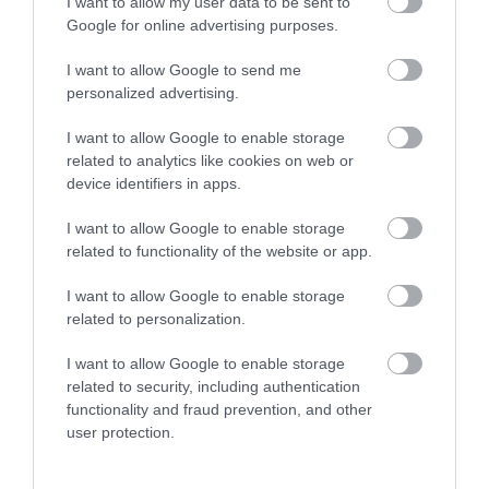
I want to allow my user data to be sent to
Google for online advertising purposes.
Εκδήλωση
I want to allow Google to send me
personalized advertising.
ενδιαφέροντος
I want to allow Google to enable storage
related to analytics like cookies on web or
Ενδιαφέρεστε για τις υπηρεσίες μας;
device identifiers in apps.
Επικοινωνήστε άμεσα μαζί μας για να σας
I want to allow Google to enable storage
καθοδηγήσουμε κατάλληλα.
related to functionality of the website or app.
I want to allow Google to enable storage
related to personalization.
I want to allow Google to enable storage
related to security, including authentication
functionality and fraud prevention, and other
user protection.