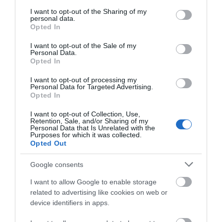
services and may gather and store information including but
not limited to your visit or usage behaviour. You may click to
I want to opt-out of the Sharing of my
personal data.
grant or deny consent to Google and its third-party tags to
Opted In
use your data for below specified purposes in below Google
Διαμαντής Ξενοφών
consent section.
I want to opt-out of the Sale of my
Personal Data.
Opted In
I want to opt-out of processing my
Personal Data for Targeted Advertising.
Opted In
Προγραμματισμένα
I want to opt-out of Collection, Use,
Retention, Sale, and/or Sharing of my
Σεμινάρια
Personal Data that Is Unrelated with the
Purposes for which it was collected.
Opted Out
Google consents
I want to allow Google to enable storage
related to advertising like cookies on web or
device identifiers in apps.