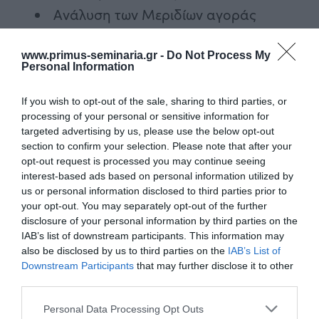
Ανάλυση των Μεριδίων αγοράς
Η τμηματοποίηση της γεωγραφικής
www.primus-seminaria.gr -
Do Not Process My
περιοχής
Personal Information
Δείκτες επιδόσεων περιοχής
If you wish to opt-out of the sale, sharing to third parties, or
Εποχικότητες επιδόσεων
processing of your personal or sensitive information for
Γεωγραφικές κατανομές
targeted advertising by us, please use the below opt-out
section to confirm your selection. Please note that after your
Τιμολογιακές πολιτικές
opt-out request is processed you may continue seeing
Πολιτικές Διανομής
interest-based ads based on personal information utilized by
us or personal information disclosed to third parties prior to
Πολιτικές Προβολής
your opt-out. You may separately opt-out of the further
disclosure of your personal information by third parties on the
IAB’s list of downstream participants. This information may
Διάρκεια: 12 ώρες
also be disclosed by us to third parties on the
IAB’s List of
Downstream Participants
that may further disclose it to other
third parties.
Εισηγητές
Please note that this website/app uses one or more Google
Personal Data Processing Opt Outs