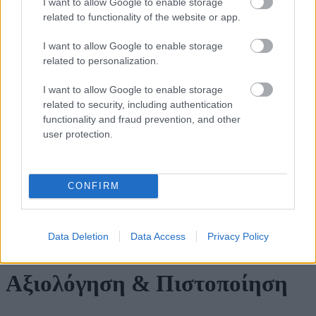
I want to allow Google to enable storage
2 μήνες / 52 ώρες
related to functionality of the website or app.
I want to allow Google to enable storage
Διδακτικές Μονάδες/ECTS
related to personalization.
I want to allow Google to enable storage
related to security, including authentication
functionality and fraud prevention, and other
2
user protection.
Κόστος
CONFIRM
Data Deletion
Data Access
Privacy Policy
280,00 €
Αξιολόγηση & Πιστοποίηση