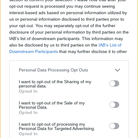
μέσα ενίσχυσης της απόδοσης και της διαχείρισης πληροφοριών
opt-out request is processed you may continue seeing
στο επαγγελματικό περιβάλλον.
interest-based ads based on personal information utilized by
Σε επίπεδο δεξιοτήτων:
us or personal information disclosed to third parties prior to
your opt-out. You may separately opt-out of the further
✔️Εφαρμόζουν τεχνολογικά εργαλεία Τεχνητής Νοημοσύνης για τη
disclosure of your personal information by third parties on the
IAB’s list of downstream participants. This information may
βελτιστοποίηση της παραγωγικότητας και της διαχείρισης
εργασιακών διαδικασιών.
also be disclosed by us to third parties on the
IAB’s List of
✔️ Αναπτύσσουν και προσαρμόζουν ψηφιακό περιεχόμενο για
Downstream Participants
that may further disclose it to other
third parties.
διάφορες επαγγελματικές και εκπαιδευτικές εφαρμογές.
✔️ Χρησιμοποιούν τεχνικές αποτελεσματικής σύνοψης
Please note that this website/app uses one or more Google
Personal Data Processing Opt Outs
πληροφοριών, προσαρμόζοντας το μήνυμα στις ανάγκες του
services and may gather and store information including but
εκάστοτε αποδέκτη.
not limited to your visit or usage behaviour. You may click to
I want to opt-out of the Sharing of my
✔️ Σχεδιάζουν και αξιοποιούν διαγράμματα, γραφικές
personal data.
grant or deny consent to Google and its third-party tags to
Opted In
αναπαραστάσεις και infographics, για την αποδοτική οπτικοποίηση
use your data for below specified purposes in below Google
δεδομένων και πληροφοριών.
consent section.
I want to opt-out of the Sale of my
✔️ Χειρίζονται σύγχρονα ψηφιακά εργαλεία επικοινωνίας και
Personal Data.
συνεργασίας, ενισχύοντας την αποδοτική ανταλλαγή πληροφοριών
Opted In
σε διαδικτυακά περιβάλλοντα.
I want to opt-out of processing my
Personal Data for Targeted Advertising.
Σε επίπεδο ικανοτήτων:
Opted In