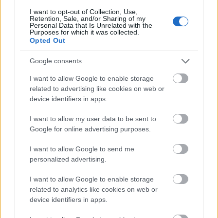
✔️ Προσαρμόζονται δυναμικά στις εξελίξεις της τεχνολογίας,
I want to opt-out of Collection, Use,
ενσωματώνοντας νέα εργαλεία και μεθοδολογίες στην
Retention, Sale, and/or Sharing of my
Personal Data that Is Unrelated with the
επαγγελματική τους δραστηριότητα.
Purposes for which it was collected.
✔️ Αναπτύσσουν κριτική σκέψη στη χρήση της Τεχνητής
Opted Out
Νοημοσύνης και των ψηφιακών εργαλείων, διασφαλίζοντας την
ορθή και δεοντολογική τους εφαρμογή.
Google consents
✔️ Αυξάνουν την επαγγελματική τους αυτονομία, επιλέγοντας και
I want to allow Google to enable storage
εφαρμόζοντας τις κατάλληλες τεχνολογικές λύσεις ανάλογα με τις
ανάγκες του εργασιακού περιβάλλοντος.
related to advertising like cookies on web or
✔️ Ενσωματώνουν τεχνολογικές λύσεις επικοινωνίας και
device identifiers in apps.
διαχείρισης περιεχομένου σε οργανωσιακά περιβάλλοντα,
βελτιώνοντας τη συνεργασία και την απόδοση των ομάδων.
I want to allow my user data to be sent to
✔️ Συνδυάζουν γνώσεις από διαφορετικούς τομείς (τεχνολογία,
Google for online advertising purposes.
επικοινωνία, διαχείριση πληροφοριών) για την επίλυση
I want to allow Google to send me
προβλημάτων και τη λήψη τεκμηριωμένων αποφάσεων.
personalized advertising.
Διάρκεια
I want to allow Google to enable storage
related to analytics like cookies on web or
device identifiers in apps.