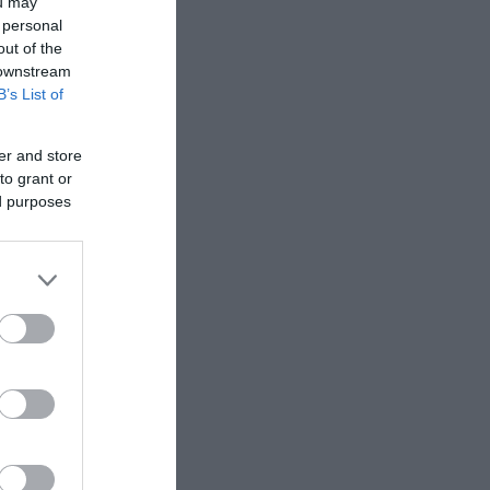
ou may
 personal
out of the
 downstream
B’s List of
er and store
to grant or
ed purposes