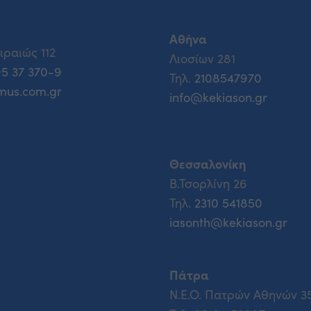
Αθήνα
ιραιώς 112
Λιοσίων 281
95 37 370-9
Τηλ.
2108547970
mus.com.gr
info@kekiason.gr
Θεσσαλονίκη
Β.Τσορλίνη 26
Τηλ.
2310 541850
iasonth@kekiason.gr
Πάτρα
Ν.Ε.Ο. Πατρών Αθηνών 3