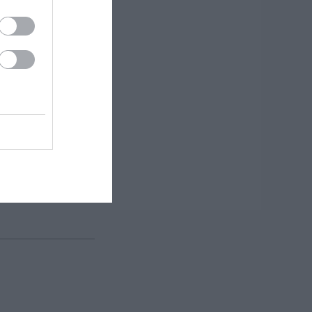
ος
ας για να σας