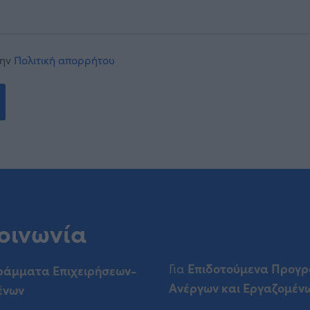
την
Πολιτική απορρήτου
οινωνία
Επιδοτούμενα Προγ
Για
ράμματα Επιχειρήσεων-
Ανέργων και Εργαζομέν
ένων