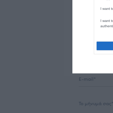
Ε
I want t
I want t
Ενδιαφέρεστε
authenti