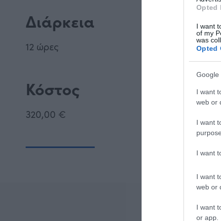
Opted 
Διάρκεια
I want t
of my P
was col
12 ώρες
Opted 
Google 
Κόστος
I want t
web or d
320,00 €
I want t
purpose
I want 
I want t
web or d
I want t
or app.