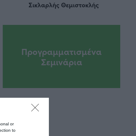
Σικλαρλής Θεμιστοκλής
Προγραμματισμένα
Σεμινάρια
sonal or
ection to