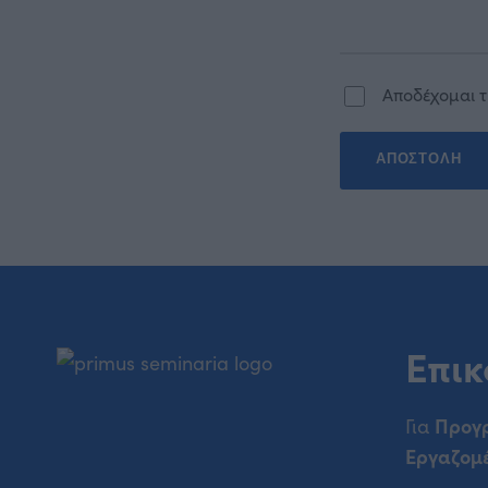
Αποδέχομαι 
Επικ
Προγ
Για
Εργαζομ