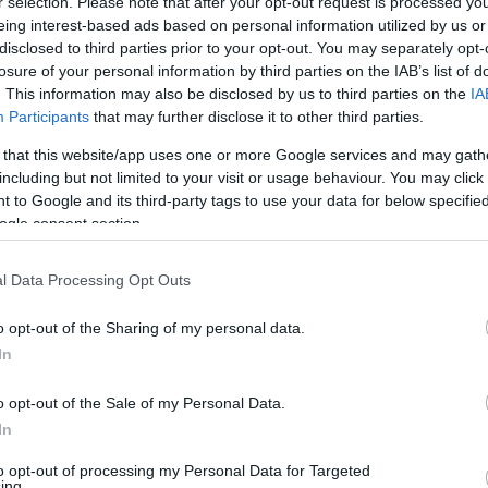
r selection. Please note that after your opt-out request is processed y
έτες Περίπτωσης
eing interest-based ads based on personal information utilized by us or
χειρήσεων
disclosed to third parties prior to your opt-out. You may separately opt-
losure of your personal information by third parties on the IAB’s list of
 AI
. This information may also be disclosed by us to third parties on the
IA
ης Τεχνητής Νοημοσύνης
Participants
that may further disclose it to other third parties.
ς Επιχειρήσεις
 that this website/app uses one or more Google services and may gath
including but not limited to your visit or usage behaviour. You may click 
 to Google and its third-party tags to use your data for below specifi
ogle consent section.
l Data Processing Opt Outs
o opt-out of the Sharing of my personal data.
ει μια ολοκληρωμένη εκπαίδευση στις
In
νητής νοημοσύνης. Στόχος του είναι να
ρχών της ΤΝ και να προετοιμάσει τους
o opt-out of the Sale of my Personal Data.
In
επαγγελματικό επίπεδο.
to opt-out of processing my Personal Data for Targeted
ing.