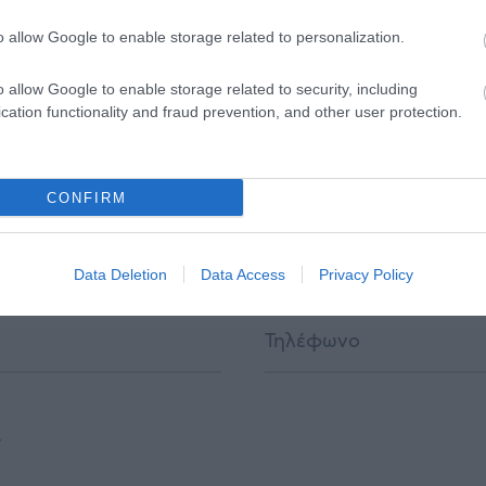
κδήλωση ενδιαφέροντ
o allow Google to enable storage related to personalization.
o allow Google to enable storage related to security, including
 για τις υπηρεσίες μας; Επικοινωνήστε άμεσα μαζί μ
cation functionality and fraud prevention, and other user protection.
καθοδηγήσουμε κατάλληλα.
CONFIRM
Data Deletion
Data Access
Privacy Policy