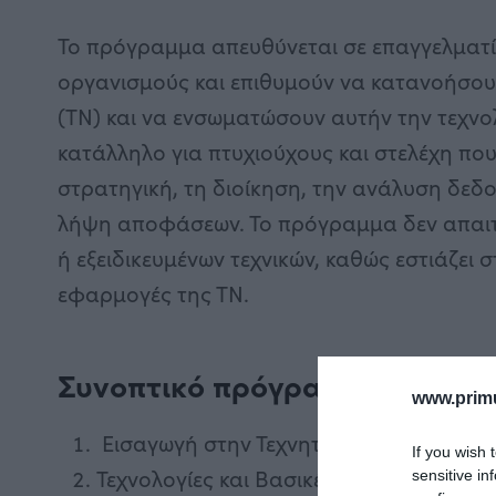
Το πρόγραμμα απευθύνεται σε επαγγελματίες
οργανισμούς και επιθυμούν να κατανοήσου
(ΤΝ) και να ενσωματώσουν αυτήν την τεχνολ
κατάλληλο για πτυχιούχους και στελέχη που
στρατηγική, τη διοίκηση, την ανάλυση δεδο
λήψη αποφάσεων. Το πρόγραμμα δεν απαι
ή εξειδικευμένων τεχνικών, καθώς εστιάζει σ
εφαρμογές της ΤΝ.
Συνοπτικό πρόγραμμα:
www.primu
Εισαγωγή στην Τεχνητή Νοημοσύνη
If you wish 
Τεχνολογίες και Βασικές Έννοιες της Τ
sensitive in