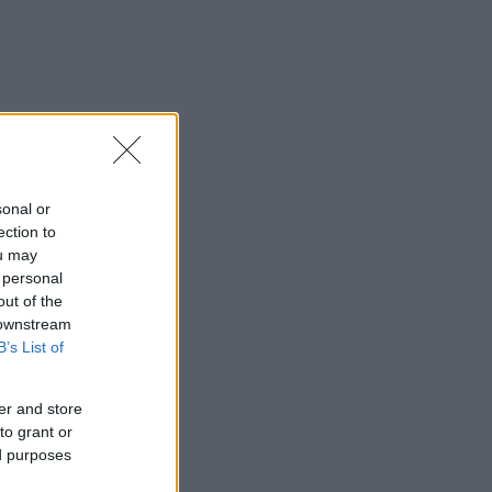
sonal or
ection to
ou may
 personal
out of the
 downstream
B’s List of
er and store
to grant or
ed purposes