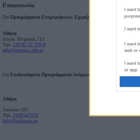
Επικοινωνία
I want t
purpose
Για
Προγράμματα Επιχειρήσεων- Εργαζομένων
I want 
Αθήνα
Λεωφ. Πειραιώς 112
I want t
Τηλ.
210 95 37 370-9
info@primus.com.gr
web or d
I want t
or app.
Για
Επιδοτούμενα Προγράμματα Ανέργων και Εργαζομένων
I want t
I want t
Αθήνα
authenti
Λιοσίων 281
Τηλ.
2108547970
info@kekiason.gr