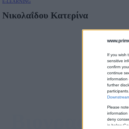
E-LEARNING
Νικολαΐδου Κατερίνα
www.primu
If you wish 
sensitive in
confirm you
continue se
information 
further disc
participants
Downstream 
Please note
Βιογραφικό
information 
deny consent
in below Go