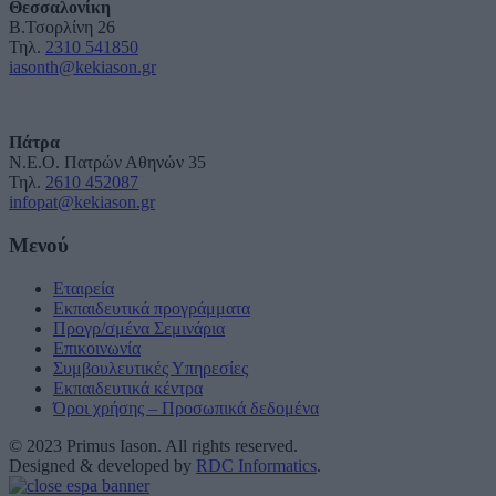
Θεσσαλονίκη
Β.Τσορλίνη 26
Τηλ.
2310 541850
iasonth@kekiason.gr
Πάτρα
Ν.Ε.Ο. Πατρών Αθηνών 35
Τηλ.
2610 452087
infopat@kekiason.gr
Μενού
Εταιρεία
Εκπαιδευτικά προγράμματα
Προγρ/σμένα Σεμινάρια
Επικοινωνία
Συμβουλευτικές Υπηρεσίες
Εκπαιδευτικά κέντρα
Όροι χρήσης – Προσωπικά δεδομένα
© 2023 Primus Iason. All rights reserved.
Designed & developed by
RDC Informatics
.