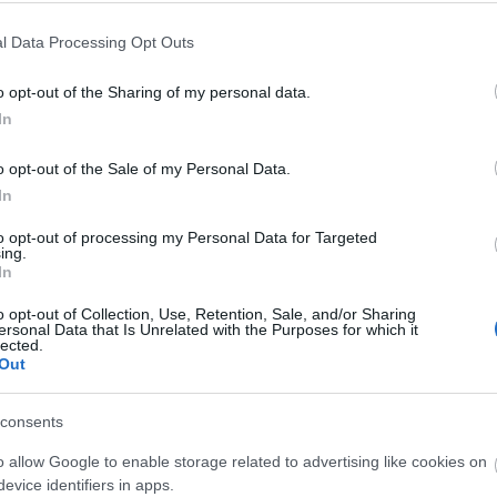
l Data Processing Opt Outs
o opt-out of the Sharing of my personal data.
Δικηγόρος με μεταπτυχιακές σπουδές στο Δίκα
In
οχος μεταπτυχιακού διπλώματος στη διοίκηση ε
o opt-out of the Sale of my Personal Data.
τομέα ως Δικηγόρος από το 2007 μέχρι το 201
In
to opt-out of processing my Personal Data for Targeted
ing.
In
o opt-out of Collection, Use, Retention, Sale, and/or Sharing
ersonal Data that Is Unrelated with the Purposes for which it
lected.
Out
consents
o allow Google to enable storage related to advertising like cookies on
evice identifiers in apps.