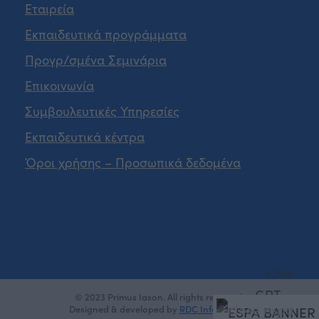
Εταιρεία
Εκπαιδευτικά προγράμματα
Προγρ/σμένα Σεμινάρια
Επικοινωνία
Συμβουλευτικές Υπηρεσίες
Εκπαιδευτικά κέντρα
Όροι χρήσης – Προσωπικά δεδομένα
© 2023 Primus Iason. All rights reserved.
Designed & developed by
RDC Informatics
.