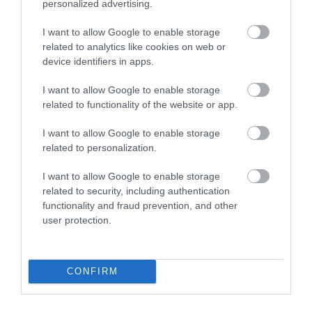
Λεωφ. Πειραιώς 112
personalized advertising.
Τηλ.
210 95 37 370-9
I want to allow Google to enable storage
info@primus.com.gr
related to analytics like cookies on web or
device identifiers in apps.
I want to allow Google to enable storage
related to functionality of the website or app.
I want to allow Google to enable storage
related to personalization.
Επιδοτούμενα Προγράμματα Ανέργων και
Για
Εργαζομένων
I want to allow Google to enable storage
related to security, including authentication
functionality and fraud prevention, and other
user protection.
Αθήνα
Λιοσίων 281
Τηλ.
2108547970
CONFIRM
info@kekiason.gr