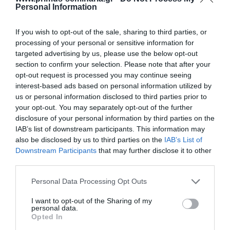
πελάτες όπως Ciba-Ceigy, Motorola,
Personal Information
Space Hellas, Norwich Union, McDonald’s,
If you wish to opt-out of the sale, sharing to third parties, or
Μηχανική, Αθηναϊκή Ζυθοποιία, Ευρωπαϊκή
processing of your personal or sensitive information for
Επιτροπή (DGX, DGXV)-Ευρωπαϊκό
targeted advertising by us, please use the below opt-out
section to confirm your selection. Please note that after your
Κοινοβούλιο κ.α.. Για την περίοδο 1999-2001
opt-out request is processed you may continue seeing
interest-based ads based on personal information utilized by
εξελέγη εθνική συντονίστρια της IPRA.
us or personal information disclosed to third parties prior to
Είναι ιδρυτικό μέλος και γενική
your opt-out. You may separately opt-out of the further
disclosure of your personal information by third parties on the
γραμματέας του Δ.Σ. της Ένωσης Εταιριών
IAB’s list of downstream participants. This information may
Δημοσίων Σχέσεων Ελλάδος.
also be disclosed by us to third parties on the
IAB’s List of
Downstream Participants
that may further disclose it to other
third parties.
Please note that this website/app uses one or more Google
Personal Data Processing Opt Outs
services and may gather and store information including but
not limited to your visit or usage behaviour. You may click to
I want to opt-out of the Sharing of my
personal data.
grant or deny consent to Google and its third-party tags to
Opted In
use your data for below specified purposes in below Google