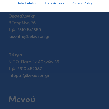
Data Deletion
Data Access
Privacy Policy
Θεσσαλονίκη
Β.Τσορλίνη 26
Τηλ.
2310 541850
iasonth@kekiason.gr
Πάτρα
Ν.Ε.Ο. Πατρών Αθηνών 35
Τηλ.
2610 452087
infopat@kekiason.gr
Μενού