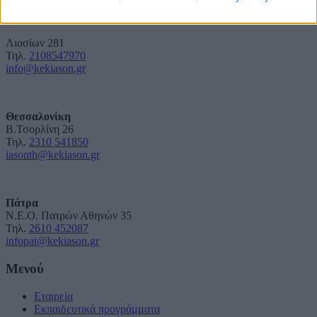
related to security, including authentication
Αθήνα
functionality and fraud prevention, and other
user protection.
Λιοσίων 281
Τηλ.
2108547970
info@kekiason.gr
Θεσσαλονίκη
Β.Τσορλίνη 26
Τηλ.
2310 541850
iasonth@kekiason.gr
Πάτρα
Ν.Ε.Ο. Πατρών Αθηνών 35
Τηλ.
2610 452087
infopat@kekiason.gr
Μενού
Εταιρεία
Εκπαιδευτικά προγράμματα