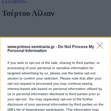
E-LEARNING
Τσέρτου Λίλιαν
www.primus-seminaria.gr -
Do Not Process My
Personal Information
Βιογραφικό
If you wish to opt-out of the sale, sharing to third parties, or
processing of your personal or sensitive information for
targeted advertising by us, please use the below opt-out
section to confirm your selection. Please note that after your
opt-out request is processed you may continue seeing
interest-based ads based on personal information utilized by
us or personal information disclosed to third parties prior to
Απόφοιτος της Σχολής Πολιτικών
your opt-out. You may separately opt-out of the further
Επιστημών και Δημόσιας Διοίκησης του
disclosure of your personal information by third parties on the
Πανεπιστημίου Αθηνών, κατέχει MBA από
IAB’s list of downstream participants. This information may