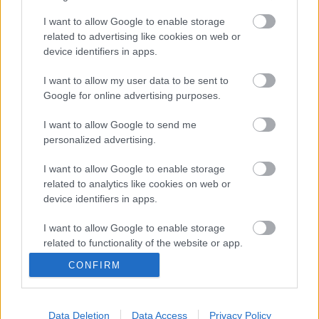
I want to allow Google to enable storage
related to advertising like cookies on web or
device identifiers in apps.
I want to allow my user data to be sent to
Google for online advertising purposes.
Επικοινωνία
I want to allow Google to send me
personalized advertising.
Για
Προγράμματα Επιχειρήσεων- Εργαζομένων
I want to allow Google to enable storage
related to analytics like cookies on web or
Αθήνα
device identifiers in apps.
Λεωφ. Πειραιώς 112
Τηλ.
210 95 37 370-9
info@primus.com.gr
I want to allow Google to enable storage
related to functionality of the website or app.
CONFIRM
I want to allow Google to enable storage
Για
Επιδοτούμενα Προγράμματα Ανέργων και Εργαζομένων
related to personalization.
Data Deletion
Data Access
Privacy Policy
I want to allow Google to enable storage