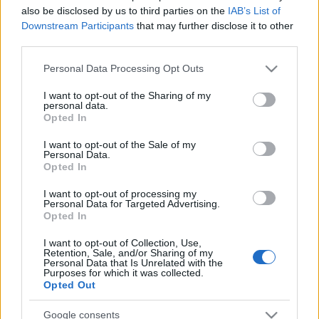
also be disclosed by us to third parties on the
IAB’s List of
το ALBA και έχει ολοκληρώσει την
Downstream Participants
that may further disclose it to other
κατάρτισή της και την πρακτικής της ως
third parties.
Coach από το Comprehensive Coaching U
Please note that this website/app uses one or more Google
και παίρνει πιστοποίηση από το ICF
Personal Data Processing Opt Outs
services and may gather and store information including but
(International Coach Federation).Υλοποιεί
not limited to your visit or usage behaviour. You may click to
I want to opt-out of the Sharing of my
προγράμματα με εργαστηριακό χαρακτήρα
personal data.
grant or deny consent to Google and its third-party tags to
Opted In
που βασίζονται κατά κύριο λόγο στη
use your data for below specified purposes in below Google
consent section.
βιωματική προσέγγιση με στόχο την
I want to opt-out of the Sale of my
Personal Data.
προσωπική και επαγγελματική ανάπτυξη
Opted In
των συμμετεχόντων. Έτσι οι συμμετέχοντες
I want to opt-out of processing my
αναπτύσσουν δεξιότητες και είναι σε θέση
Personal Data for Targeted Advertising.
Opted In
να εφαρμόσουν άμεσα τη γνώση και να
αξιοποιήσουν τη βιωματική εμπειρία με
I want to opt-out of Collection, Use,
Retention, Sale, and/or Sharing of my
εμφανή πρακτικά αποτελέσματα.
Personal Data that Is Unrelated with the
Purposes for which it was collected.
Opted Out
Google consents